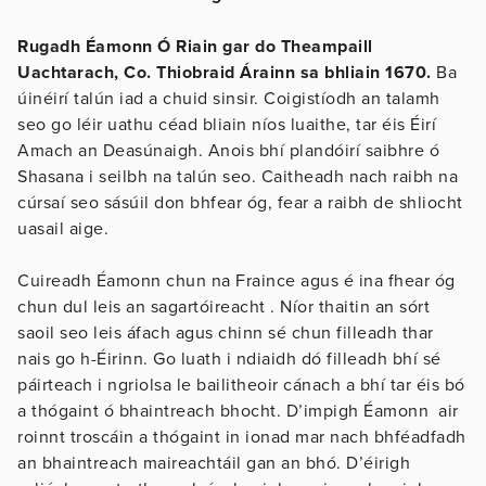
Rugadh Éamonn Ó Riain gar do Theampaill
Uachtarach, Co. Thiobraid Árainn sa bhliain 1670.
Ba
úinéirí talún iad a chuid sinsir. Coigistíodh an talamh
seo go léir uathu céad bliain níos luaithe, tar éis Éirí
Amach an Deasúnaigh. Anois bhí plandóirí saibhre ó
Shasana i seilbh na talún seo. Caitheadh nach raibh na
cúrsaí seo sásúil don bhfear óg, fear a raibh de shliocht
uasail aige.
Cuireadh Éamonn chun na Fraince agus é ina fhear óg
chun dul leis an sagartóireacht . Níor thaitin an sórt
saoil seo leis áfach agus chinn sé chun filleadh thar
nais go h-Éirinn. Go luath i ndiaidh dó filleadh bhí sé
páirteach i ngriolsa le bailitheoir cánach a bhí tar éis bó
a thógaint ó bhaintreach bhocht. D’impigh Éamonn air
roinnt troscáin a thógaint in ionad mar nach bhféadfadh
an bhaintreach maireachtáil gan an bhó. D’éirigh