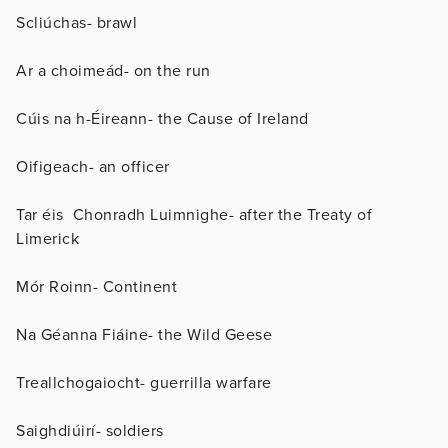
Scliúchas- brawl
Ar a choimeád- on the run
Cúis na h-Éireann- the Cause of Ireland
Oifigeach- an officer
Tar éis Chonradh Luimnighe- after the Treaty of
Limerick
Mór Roinn- Continent
Na Géanna Fiáine- the Wild Geese
Treallchogaiocht- guerrilla warfare
Saighdiúirí- soldiers