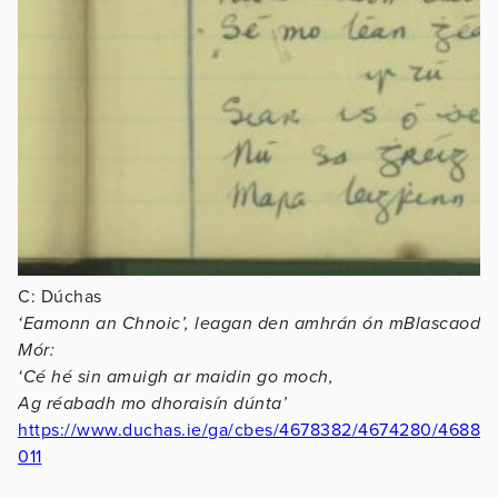
C: Dúchas
‘Eamonn an Chnoic’, leagan den amhrán ón mBlascaod
Mór:
‘Cé hé sin amuigh ar maidin go moch,
Ag réabadh mo dhoraisín dúnta’
https://www.duchas.ie/ga/cbes/4678382/4674280/4688
011