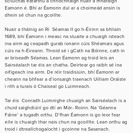
scliúchas eatarthu a chríochnaigh nuair a mharaigh
Eamonn é. Bhí ar Éamonn dul ar a choimeád ansin is
dhein sé chun na gcoillte.
Nuair a tháinig an Rí Séamas II go h-Éirinn sa bhliain
1689, bhí Éamonn i measc na sluaite a chuaigh isteach
ina airm ag ceapadh gurab ionann cúis Shéamais agus
cúis na h-Éireann. Throid sé i gCath na Bóinne, cath in
ar briseadh Séamas. Lean Éamonn ag troid leis an
Sairséalach tar éis an chatha. Deirtear go raibh sé ina
oifigeach ina airm. De réir traidisiúin, bhí Éamonn ar
cheann na bhfear a d’ionsaigh traenach Uilliam Oráiste
i rith a turais ó Chaiseal go Luimneach.
Tar éis Conradh Luimnighe chuaigh an Sairséalach is a
chuid saighdiúirí go dtí an Mór- Roinn. Na ‘Géanna
Fáine’ a tugadh orthu. D’fhan Éamonn is go leor fear
eile is chuaigh thar nais chun na gcoillte. Lean orthu ag
troid i dtreallchogaíocht i gcoinne na Sasanach.