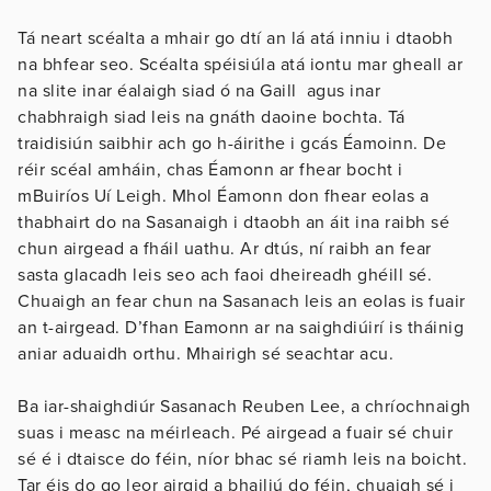
Tá neart scéalta a mhair go dtí an lá atá inniu i dtaobh
na bhfear seo. Scéalta spéisiúla atá iontu mar gheall ar
na slite inar éalaigh siad ó na Gaill agus inar
chabhraigh siad leis na gnáth daoine bochta. Tá
traidisiún saibhir ach go h-áirithe i gcás Éamoinn. De
réir scéal amháin, chas Éamonn ar fhear bocht i
mBuiríos Uí Leigh. Mhol Éamonn don fhear eolas a
thabhairt do na Sasanaigh i dtaobh an áit ina raibh sé
chun airgead a fháil uathu. Ar dtús, ní raibh an fear
sasta glacadh leis seo ach faoi dheireadh ghéill sé.
Chuaigh an fear chun na Sasanach leis an eolas is fuair
an t-airgead. D’fhan Eamonn ar na saighdiúirí is tháinig
aniar aduaidh orthu. Mhairigh sé seachtar acu.
Ba iar-shaighdiúr Sasanach Reuben Lee, a chríochnaigh
suas i measc na méirleach. Pé airgead a fuair sé chuir
sé é i dtaisce do féin, níor bhac sé riamh leis na boicht.
Tar éis do go leor airgid a bhailiú do féin, chuaigh sé i