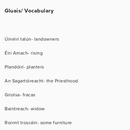
Gluais/ Vocabulary
Úinéirí talún- landowners
Éirí Amach- rising
Plandóirí- planters
An Sagartóireacht- the Priesthood
Griolsa- fracas
Baintreach- widow
Roinnt troscáin- some furniture