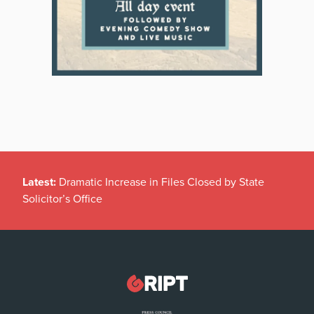
Latest:
Dramatic Increase in Files Closed by State
Solicitor’s Office