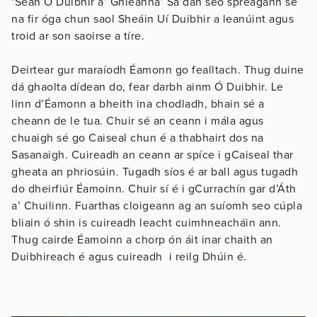
‘Séan Ó Duibhir a’ Ghleanna’ Sa dán seo spreagann sé
na fir óga chun saol Sheáin Uí Duibhir a leanúint agus
troid ar son saoirse a tíre.
Deirtear gur maraíodh Éamonn go fealltach. Thug duine
dá ghaolta dídean do, fear darbh ainm Ó Duibhir. Le
linn d’Éamonn a bheith ina chodladh, bhain sé a
cheann de le tua. Chuir sé an ceann i mála agus
chuaigh sé go Caiseal chun é a thabhairt dos na
Sasanaigh. Cuireadh an ceann ar spíce i gCaiseal thar
gheata an phriosúin. Tugadh síos é ar ball agus tugadh
do dheirfiúr Éamoinn. Chuir sí é i gCurrachín gar d’Áth
a’ Chuilinn. Fuarthas cloigeann ag an suíomh seo cúpla
bliain ó shin is cuireadh leacht cuimhneacháin ann.
Thug cairde Éamoinn a chorp ón áit inar chaith an
Duibhireach é agus cuireadh i reilg Dhúin é.