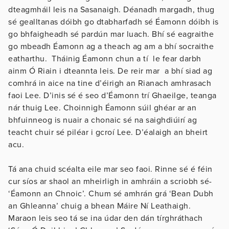
dteagmháil leis na Sasanaigh. Déanadh margadh, thug
sé gealltanas dóibh go dtabharfadh sé Éamonn dóibh is
go bhfaigheadh sé pardún mar luach. Bhí sé eagraithe
go mbeadh Éamonn ag a theach ag am a bhí socraithe
eatharthu. Tháinig Éamonn chun a tí le fear darbh
ainm Ó Riain i dteannta leis. De reir mar a bhí siad ag
comhrá in aice na tine d’éirigh an Rianach amhrasach
faoi Lee. D’inis sé é seo d’Éamonn trí Ghaeilge, teanga
nár thuig Lee. Choinnigh Éamonn súil ghéar ar an
bhfuinneog is nuair a chonaic sé na saighdiúirí ag
teacht chuir sé piléar i gcroí Lee. D’éalaigh an bheirt
acu.
Tá ana chuid scéalta eile mar seo faoi. Rinne sé é féin
cur síos ar shaol an mheirligh in amhráin a scriobh sé-
‘Éamonn an Chnoic’. Chum sé amhrán grá ‘Bean Dubh
an Ghleanna’ chuig a bhean Máire Ní Leathaigh.
Maraon leis seo tá se ina údar den dán tírghráthach