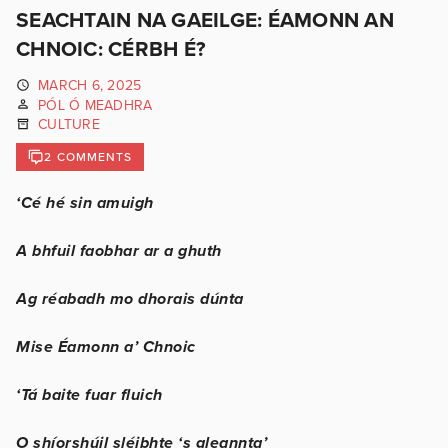
SEACHTAIN NA GAEILGE: ÉAMONN AN
CHNOIC: CÉRBH É?
MARCH 6, 2025
PÓL Ó MEADHRA
CULTURE
2 COMMENTS
‘Cé hé sin amuigh
A bhfuil faobhar ar a ghuth
Ag réabadh mo dhorais dúnta
Mise Éamonn a’ Chnoic
‘Tá baite fuar fluich
O shíorshúil sléibhte ‘s gleannta’