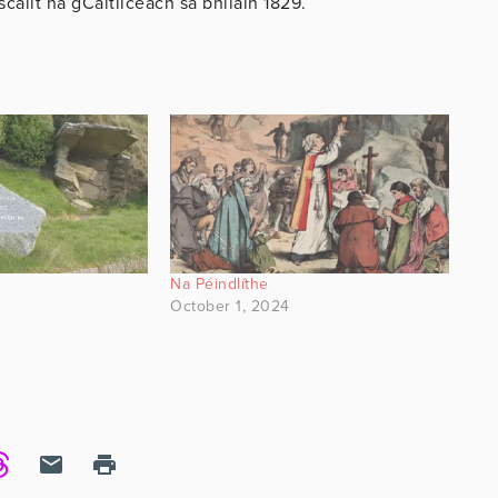
scailt na gCaitliceach sa bhliain 1829.
Na Péindlíthe
October 1, 2024