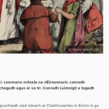
C: Young Ireland / NLI
il, ceannaire míleata na nÉireannach, conradh
 chogadh agus ár sa tír. Conradh Luimnigh a tugadh
irfeadh siad isteach ar Chaitliceachas in Éirinn is go