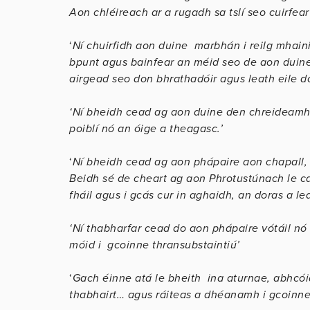
Aon chléireach ar a rugadh sa tslí seo cuirfear
‘
Ní chuirfidh aon duine marbhán i reilg mhaini
bpunt agus bainfear an méid seo de aon duine 
airgead seo don bhrathadóir agus leath eile do
‘Ní bheidh cead ag aon duine den chreideamh
poiblí nó an óige a theagasc.’
‘
Ní bheidh cead ag aon phápaire aon chapall, 
Beidh sé de cheart ag aon Phrotustúnach le ca
fháil agus i gcás cur in aghaidh, an doras a lea
‘Ní thabharfar cead do aon phápaire vótáil nó
móid i gcoinne thransubstaintiú’
‘
Gach éinne atá le bheith ina aturnae, abhcóid
thabhairt… agus ráiteas a dhéanamh i gcoinne 