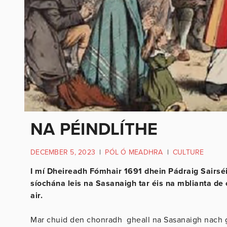
NA PÉINDLÍTHE
DECEMBER 5, 2023
|
PÓL Ó MEADHRA
|
CULTURE
I mí Dheireadh Fómhair 1691 dhein Pádraig Sairsé
síochána leis na Sasanaigh tar éis na mblianta de
air.
Mar chuid den chonradh gheall na Sasanaigh nach gcu