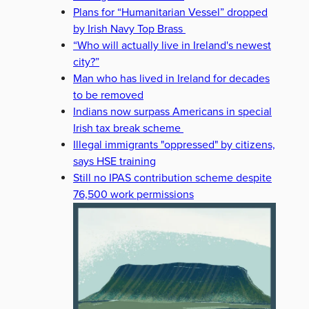
Plans for “Humanitarian Vessel” dropped
by Irish Navy Top Brass
“Who will actually live in Ireland's newest
city?”
Man who has lived in Ireland for decades
to be removed
Indians now surpass Americans in special
Irish tax break scheme
Illegal immigrants "oppressed" by citizens,
says HSE training
Still no IPAS contribution scheme despite
76,500 work permissions