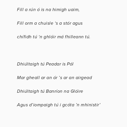
Fill a rún ó is na himigh uaim,
Fill orm a chuisle ‘s a stór agus
chífidh tú ‘n ghlóir má fhilleann tú.
Dhiúltaigh tú Peadar is Pól
Mar gheall ar an ór ’s ar an airgead
Dhiúltaigh tú Banríon na Glóire
Agus d’iompaigh tú i gcóta ’n mhinistir’