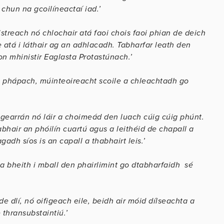
 chun na gcoilíneactaí iad.’
streach nó chlochair atá faoi chois faoi phian de deich
atá i láthair ag an adhlacadh. Tabharfar leath den
n mhinistir Eaglasta Protastúnach.’
 phápach, múinteoireacht scoile a chleachtadh go
gearrán nó láir a choimeád den luach cúig cúig phúnt.
bhair an phóilín cuartú agus a leithéid de chapall a
gadh síos is an capall a thabhairt leis.’
 a bheith i mball den phairlimint go dtabharfaidh sé
e dlí, nó oifigeach eile, beidh air móid dílseachta a
thransubstaintiú.’