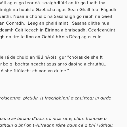
il agus go leor dá shaighdiúirí an tír go luath ina
’imigh na huaisle Gaelacha agus Sean Ghall leo. Fágadh
uaithi. Nuair a chonaic na Sasanaigh go raibh na Gaeil
r an Conradh. Leag an phairlimint i Sasana dlíthe nua
ideamh Caitliceach in Éirinna a bhriseadh. Géarleanúint
gh na tíre le linn an Ochtú hAois Déag agus cuid
 rá de chuid an 18ú hAois, gur “chóras de sheift
ar bolg, bochtaineacht agus anró daoine a chruthú..
 ó sheiftiúlacht chlaon an duine.”
oiseanna, pictiúir, is inscribhinní a chuirtear in airde
aois a sé bliana d’aois nó níos sine, chun fianaise a
thain a bhí an t-Aifreann ráite agus cé a bhí i láthair.