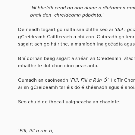
‘Ní bheidh cead ag aon duine a dhéanann arm t
bhall den chreideamh pápánta.’
Deineadh tagairt go rialta sna dlíthe seo ar ‘
dul i gc
gCreideamh Caitliceach a bhí ann. Cuireadh go leor 
sagairt ach go háirithe, a maraíodh ina gcéadta agus
Bhí dornán beag sagart a shéan an Creideamh, áfach,
mhaithe le dul chun cinn pearsanta.
Cumadh an caoineadh ‘
Fill, Fill a Rún Ó’
i dTír Chon
ar an gCreideamh tar éis dó é shéanadh agus é anoi
Seo chuid de fhocail uaigneacha an chaointe;
‘Fill, fill a rún ó,