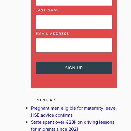
LAST NAME
EMAIL ADDRESS
POPULAR
Pregnant men eligible for maternity leave,
HSE advice confirms
State spent over €28k on driving lessons
for migrants since 2021