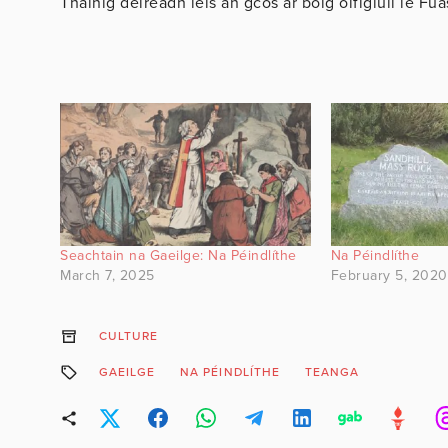
Tháinig deireadh leis an gcos ar bolg oifigiúil le Fua
Seachtain na Gaeilge: Na Péindlíthe
Na Péindlíthe
March 7, 2025
February 5, 2020
CULTURE
GAEILGE
NA PÉINDLÍTHE
TEANGA