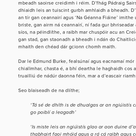
mbeadh saoirse creidimh i réim. D’fhág Pádraig Sairsé
dhiaidh leis an tuiscint gurbh amhlaidh a bheadh. D
an tír gan ceannairí agus ‘Na Géanna Fiáine’ imithe 
briste, gan airm ná ceannaírí, ní fada gur bhriseada
síos, na péindlíthe, a raibh mar chuspóir acu an Cre
gan stad, gan staonadh a bheadh i ndán do Chaitlici
mhaith den chéad dár gcionn chomh maith.
Dar le Edmund Burke, fealsúnaí agus eacnamaí mór le
chiallmhar, chasta é, a bhí deartha le haghaidh cos 
truailliú de nádúr daonna féin, mar a d’eascair riamh
Seo blaiseadh de na dlíthe;
‘Tá sé de dhíth is de dhualgas ar an ngiúistís cr
go poiblí a leagadh’
‘Is miste leis an ngiúistís glao ar aon duine d’
thabhairt faoi mhóid agus a rá cá raibh agus ca