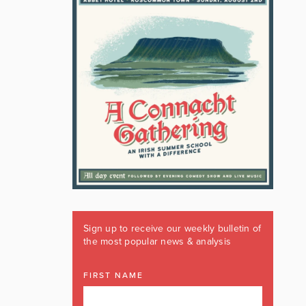
Sign up to receive our weekly bulletin of
the most popular news & analysis
FIRST NAME