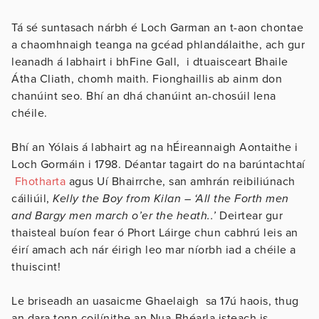
Tá sé suntasach nárbh é Loch Garman an t-aon chontae
a chaomhnaigh teanga na gcéad phlandálaithe, ach gur
leanadh á labhairt i bhFine Gall, i dtuaisceart Bhaile
Átha Cliath, chomh maith. Fionghaillis ab ainm don
chanúint seo. Bhí an dhá chanúint an-chosúil lena
chéile.
Bhí an Yólais á labhairt ag na hÉireannaigh Aontaithe i
Loch Gormáin i 1798. Déantar tagairt do na barúntachtaí
Fhotharta
agus Uí Bhairrche, san amhrán reibiliúnach
cáiliúil,
Kelly the Boy from Kilan – ‘All the Forth men
and Bargy men march o’er the heath..’
Deirtear gur
thaisteal buíon fear ó Phort Láirge chun cabhrú leis an
éirí amach ach nár éirigh leo mar níorbh iad a chéile a
thuiscint!
Le briseadh an uasaicme Ghaelaigh sa 17ú haois, thug
an dara tonn coilínithe an Nua-Bhéarla isteach is