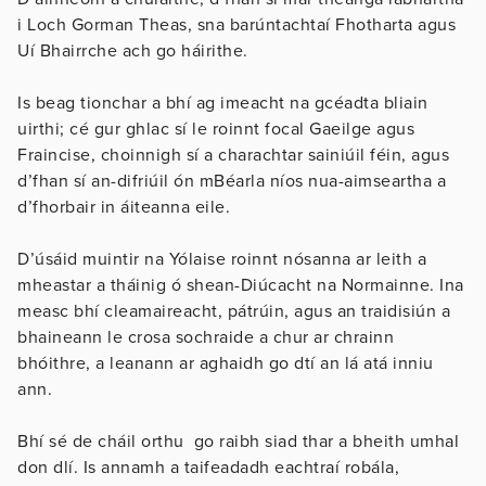
i Loch Gorman Theas, sna barúntachtaí Fhotharta agus
Uí Bhairrche ach go háirithe.
Is beag tionchar a bhí ag imeacht na gcéadta bliain
uirthi; cé gur ghlac sí le roinnt focal Gaeilge agus
Fraincise, choinnigh sí a charachtar sainiúil féin, agus
d’fhan sí an-difriúil ón mBéarla níos nua-aimseartha a
d’fhorbair in áiteanna eile.
D’úsáid muintir na Yólaise roinnt nósanna ar leith a
mheastar a tháinig ó shean-Diúcacht na Normainne. Ina
measc bhí cleamaireacht, pátrúin, agus an traidisiún a
bhaineann le crosa sochraide a chur ar chrainn
bhóithre, a leanann ar aghaidh go dtí an lá atá inniu
ann.
Bhí sé de cháil orthu go raibh siad thar a bheith umhal
don dlí. Is annamh a taifeadadh eachtraí robála,