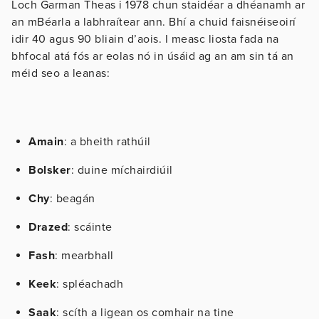
Loch Garman Theas i 1978 chun staidéar a dhéanamh ar
an mBéarla a labhraítear ann. Bhí a chuid faisnéiseoirí
idir 40 agus 90 bliain d’aois. I measc liosta fada na
bhfocal atá fós ar eolas nó in úsáid ag an am sin tá an
méid seo a leanas:
Amain
: a bheith rathúil
Bolsker
: duine míchairdiúil
Chy
: beagán
Drazed
: scáinte
Fash
: mearbhall
Keek
: spléachadh
Saak
: scíth a ligean os comhair na tine