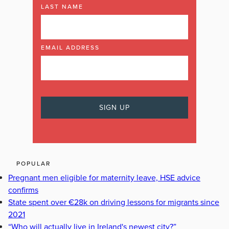
LAST NAME
EMAIL ADDRESS
POPULAR
Pregnant men eligible for maternity leave, HSE advice
confirms
State spent over €28k on driving lessons for migrants since
2021
“Who will actually live in Ireland's newest city?”