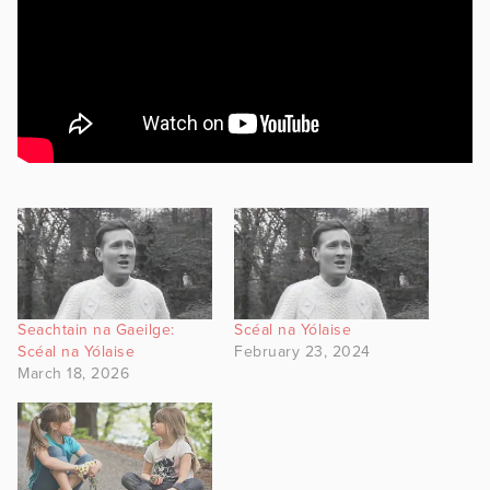
Seachtain na Gaeilge:
Scéal na Yólaise
Scéal na Yólaise
February 23, 2024
March 18, 2026