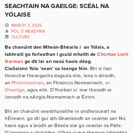
SEACHTAIN NA GAEILGE: SCÉAL NA
YÓLAISE
MARCH 3, 2025
PÓL Ó MEADHRA
CULTURE
Ba chanúint den Mheán-Bhéarla í an Yólais, a
labhraítí go forleathan i gcuid mhaith de
Chontae Loch
Garman
go dtí lár an naoú haois déag.
Ciallaíonn Yola ‘sean’ sa teanga féin.
Bhí sí faoi
thionchar theangacha éagsúla eile, lena n-áiríodh;
an
Phléimeannais
, an Fhraincis Normannach,
an
Ghaeilge
, agus eile. D’fhorbair sí mar thoradh ar
ionradh na nAngla-Normannach ar Éirinn.
Bhí an chanúint seanbhunaithe in oirdheisceart na
hÉireann, go dtí gur ath-Ghaelaíodh an ceantar san 14ú
haois agus a brúdh an Béarla siar go ceantar na Páile.
D’ainneoin a chúlaithe, d’fhan sí mar theanga labhartha