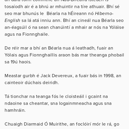
tosaíodh air é a bhrú ar mhuintir na tíre athuair. Bhí sé
seo mar bhunús le Béarla na hÉireann nó
Hiberno-
English
sa lá atá inniu ann. Bhí an cineál nua Béarla seo
an-éagsúil ó na sean chanúintí a mhair ar nós na Yóláise
agus na Fionnghaile.
De réir mar a bhí an Béarla nua á leathadh, fuair an
Yólais agus Fionnghaillis araon bás mar theanga phobail
sa 19ú haois.
Meastar gurbh é Jack Devereux, a fuair bás in 1998, an
cainteoir dúchais deiridh.
Tá tionchar na teanga fós le cloisteáil i gcaint na
ndaoine sa cheantar, sna logainmneacha agus sna
hamhráin.
Chuaigh Diarmaid Ó Muirithe, an foclóirí mór le rá, go