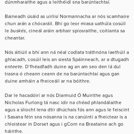
dúnmharaithe agus a leithéidí sna barúntachtaí.
Baineadh úsáid as uirlisí Normannacha ar nós scamhaire
chun arán a chócaráil. Bhí go leor miasa uathúla cosúil
le
buskés
, cineál aráin arbhair spíosraithe, coitianta sa
cheantar.
Nós áitiúil a bhí ann ná néal codlata tráthnóna laethúil a
ghlacadh, cosúil leis an siesta Spáinneach, ar a dtugadh
enteete.
D’fhéadfadh duine ag an am seo den lá dul
trasna ó cheann ceann de na barúntachtaí agus gan
duine amháin a fheiceáil ar na bóithre.
Dar le hacadóirí ar nós Diarmuid Ó Muirithe agus
Nicholas Furlong tá nasc idir na chéad phlandálaithe
agus a sliocht lena dtír dhúchais fós ann agus le feiscint
i Sasana féin sna nósanna is na canúintí a fheictear is a
chloistear in Dorset agus i gCorn na Breataine ach go
háirithe.