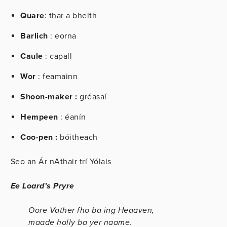
Quare
: thar a bheith
Barlich
: eorna
Caule
: capall
Wor
: feamainn
Shoon-maker :
gréasaí
Hempeen
: éanín
Coo-pen :
bóitheach
Seo an Ár nAthair trí Yólais
Ee Loard’s Pryre
Oore Vather fho ba ing Heaaven,
maade holly ba yer naame.