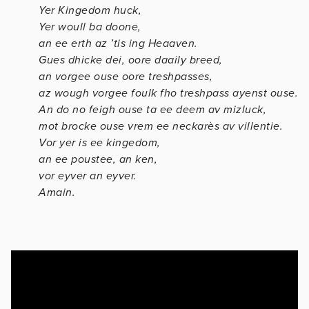
Yer Kingedom huck,
Yer woull ba doone,
an ee erth az ’tis ing Heaaven.
Gues dhicke dei, oore daaily breed,
an vorgee ouse oore treshpasses,
az wough vorgee foulk fho treshpass ayenst ouse.
An do no feigh ouse ta ee deem av mizluck,
mot brocke ouse vrem ee neckarès av villentie.
Vor yer is ee kingedom,
an ee poustee, an ken,
vor eyver an eyver.
Amain.