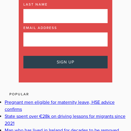
LAST NAME
EMAIL ADDRESS
POPULAR
Pregnant men eligible for maternity leave, HSE advice
confirms
State spent over €28k on driving lessons for migrants since
2021
Man who has lived in Ireland for decades to be removed