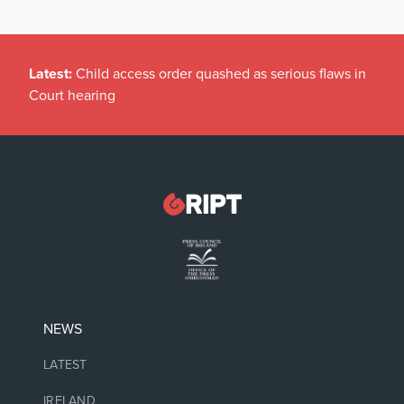
Latest:
Child access order quashed as serious flaws in
Court hearing
NEWS
LATEST
IRELAND