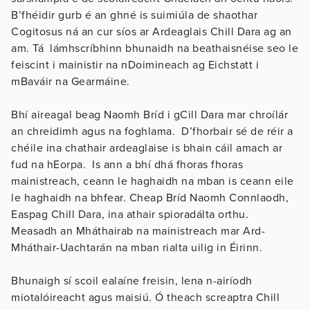
B’fhéidir gurb é an ghné is suimiúla de shaothar
Cogitosus ná an cur síos ar Ardeaglais Chill Dara ag an
am. Tá lámhscríbhinn bhunaidh na beathaisnéise seo le
feiscint i mainistir na nDoimineach ag Eichstatt i
mBaváir na Gearmáine.
Bhí aireagal beag Naomh Bríd i gCill Dara mar chroílár
an chreidimh agus na foghlama. D’fhorbair sé de réir a
chéile ina chathair ardeaglaise is bhain cáil amach ar
fud na hEorpa. Is ann a bhí dhá fhoras fhoras
mainistreach, ceann le haghaidh na mban is ceann eile
le haghaidh na bhfear. Cheap Bríd Naomh Connlaodh,
Easpag Chill Dara, ina athair spioradálta orthu.
Measadh an Mháthairab na mainistreach mar Ard-
Mháthair-Uachtarán na mban rialta uilig in Éirinn.
Bhunaigh sí scoil ealaíne freisin, lena n-airíodh
miotalóireacht agus maisiú. Ó theach screaptra Chill