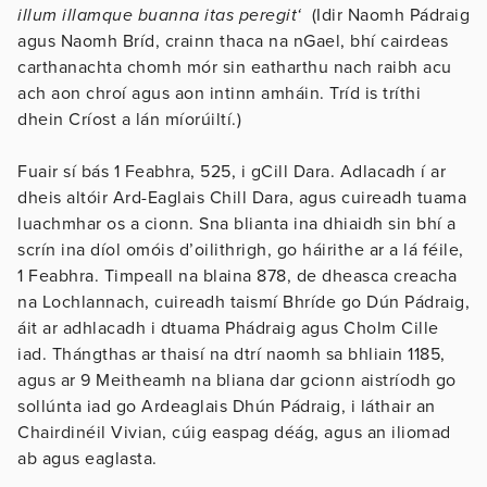
illum illamque buanna itas peregit‘
(Idir Naomh Pádraig
agus Naomh Bríd, crainn thaca na nGael, bhí cairdeas
carthanachta chomh mór sin eatharthu nach raibh acu
ach aon chroí agus aon intinn amháin. Tríd is tríthi
dhein Críost a lán míorúiltí.)
Fuair sí bás 1 Feabhra, 525, i gCill Dara. Adlacadh í ar
dheis altóir Ard-Eaglais Chill Dara, agus cuireadh tuama
luachmhar os a cionn. Sna blianta ina dhiaidh sin bhí a
scrín ina díol omóis d’oilithrigh, go háirithe ar a lá féile,
1 Feabhra. Timpeall na blaina 878, de dheasca creacha
na Lochlannach, cuireadh taismí Bhríde go Dún Pádraig,
áit ar adhlacadh i dtuama Phádraig agus Cholm Cille
iad. Thángthas ar thaisí na dtrí naomh sa bhliain 1185,
agus ar 9 Meitheamh na bliana dar gcionn aistríodh go
sollúnta iad go Ardeaglais Dhún Pádraig, i láthair an
Chairdinéil Vivian, cúig easpag déág, agus an iliomad
ab agus eaglasta.