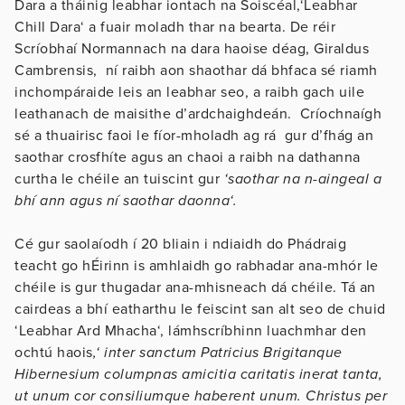
Dara a tháinig leabhar iontach na Soiscéal,‘Leabhar
Chill Dara‘ a fuair moladh thar na bearta. De réir
Scríobhaí Normannach na dara haoise déag, Giraldus
Cambrensis, ní raibh aon shaothar dá bhfaca sé riamh
inchompáraide leis an leabhar seo, a raibh gach uile
leathanach de maisithe d’ardchaighdeán. Críochnaígh
sé a thuairisc faoi le fíor-mholadh ag rá gur d’fhág an
saothar crosfhíte agus an chaoi a raibh na dathanna
curtha le chéile an tuiscint gur
‘saothar na n-aingeal a
bhí ann agus ní saothar daonna‘.
Cé gur saolaíodh í 20 bliain i ndiaidh do Phádraig
teacht go hÉirinn is amhlaidh go rabhadar ana-mhór le
chéile is gur thugadar ana-mhisneach dá chéile. Tá an
cairdeas a bhí eatharthu le feiscint san alt seo de chuid
‘Leabhar Ard Mhacha‘, lámhscríbhinn luachmhar den
ochtú haois
,‘ inter sanctum Patricius Brigitanque
Hibernesium columpnas amicitia caritatis inerat tanta,
ut unum cor consiliumque haberent unum. Christus per