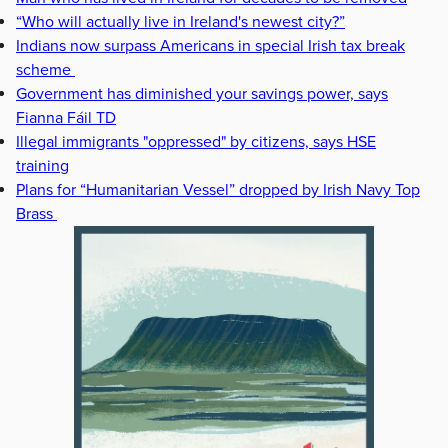
“Who will actually live in Ireland's newest city?”
Indians now surpass Americans in special Irish tax break
scheme
Government has diminished your savings power, says
Fianna Fáil TD
Illegal immigrants "oppressed" by citizens, says HSE
training
Plans for “Humanitarian Vessel” dropped by Irish Navy Top
Brass