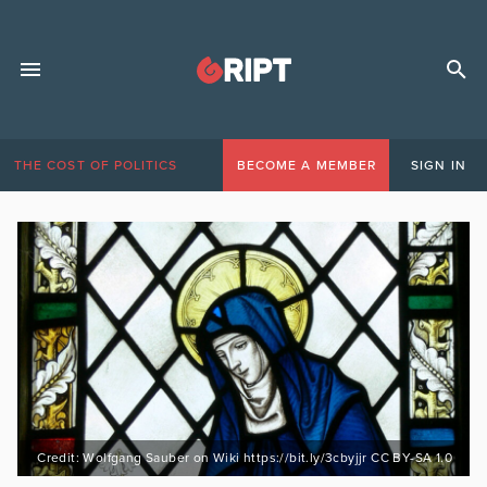
THE COST OF POLITICS
BECOME A MEMBER
SIGN IN
Credit: Wolfgang Sauber on Wiki https://bit.ly/3cbyjjr CC BY-SA 1.0