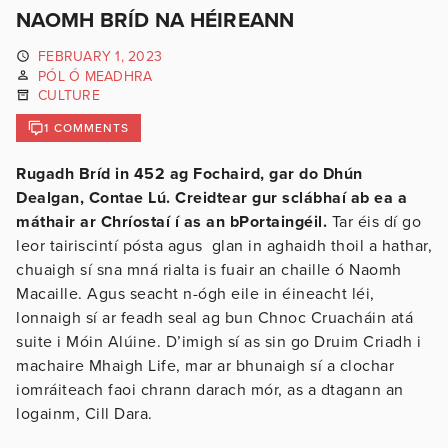
NAOMH BRÍD NA HÉIREANN
FEBRUARY 1, 2023
PÓL Ó MEADHRA
CULTURE
1 COMMENTS
Rugadh Bríd in 452 ag Fochaird, gar do Dhún
Dealgan, Contae Lú. Creidtear gur sclábhaí ab ea a
máthair ar Chríostaí í as an bPortaingéil.
Tar éis dí go
leor tairiscintí pósta agus glan in aghaidh thoil a hathar,
chuaigh sí sna mná rialta is fuair an chaille ó Naomh
Macaille. Agus seacht n-ógh eile in éineacht léi,
lonnaigh sí ar feadh seal ag bun Chnoc Cruacháin atá
suite i Móin Alúine. D’imigh sí as sin go Druim Criadh i
machaire Mhaigh Life, mar ar bhunaigh sí a clochar
iomráiteach faoi chrann darach mór, as a dtagann an
logainm, Cill Dara.