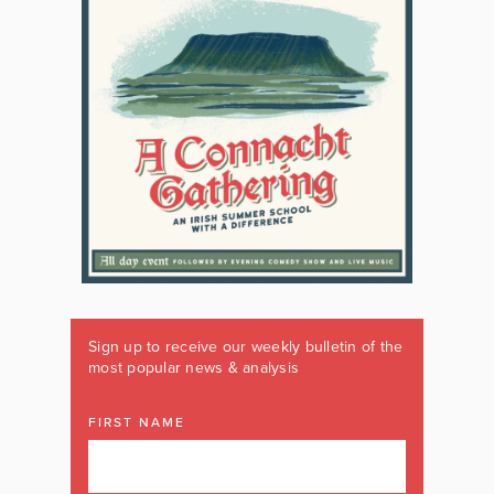
Sign up to receive our weekly bulletin of the
most popular news & analysis
FIRST NAME