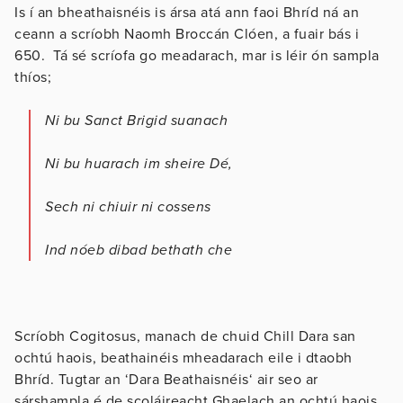
Is í an bheathaisnéis is ársa atá ann faoi Bhríd ná an
ceann a scríobh Naomh Broccán Clóen, a fuair bás i
650. Tá sé scríofa go meadarach, mar is léir ón sampla
thíos;
Ni bu Sanct Brigid suanach
Ni bu huarach im sheire Dé,
Sech ni chiuir ni cossens
Ind nóeb dibad bethath che
Scríobh Cogitosus, manach de chuid Chill Dara san
ochtú haois, beathainéis mheadarach eile i dtaobh
Bhríd. Tugtar an ‘Dara Beathaisnéis‘ air seo ar
sárshampla é de scoláireacht Ghaelach an ochtú haois.