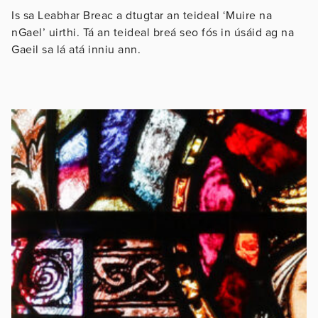
Is sa Leabhar Breac a dtugtar an teideal ‘Muire na
nGael’ uirthi. Tá an teideal breá seo fós in úsáid ag na
Gaeil sa lá atá inniu ann.