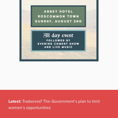
Latest:
Tradwives? The Government’s plan to limit
women’s opportunities