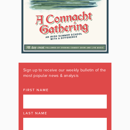
Sign up to receive our weekly bulletin of the
most popular news & analysis
FIRST NAME
LAST NAME