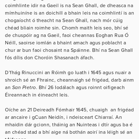
coimhlinte idir na Gaeil is na Sean Ghall, de dheasca na
mímhuiníne is an doichill a bhain leis na coimhlintí is an
chogaíocht ó theacht na Sean Ghall, nach mór cúig
chéad bliain roimhe sin. Chomh maith leis seo, bhí sé
de chuspóir ag na Gaeil, faoi cheannas Eoghan Rua Ó
Néill, saoirse iomlán a bhaint amach agus poblacht a
chur ar bun faoi chosaint na Spáinne. Bhí na Sean Ghall
fós dílis don Choróin Shasanach áfach.
D’fhág Rinuccini an Róimh go luath i 1645 agus nuair a
shroich sé an Fhrainc, cheannaigh sé frigéad, darb ainm
an
San Pietro
. Bhí 26 Iodálach agus roinnt oifigeach
Éireannach in éineacht leis.
Oíche an 21 Deireadh Fómhair 1645, chuaigh an frigéad
ar ancaire i gCuan Neidín, i ndeisceart Chiarraí. An
mhaidin dár gcionn, tháinig an Nuinteas i dtír agus ba é
an chéad stad a bhí aige ná bothán aoirí ina léigh sé an