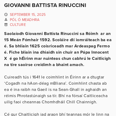
GIOVANNI BATTISTA RINUCCINI
SEPTEMBER 15, 2025
PÓL Ó MEADHRA
CULTURE
Saolaíodh Giovanni Battista Rinuccini sa Róimh ar an
15 Meán Fómhair 1592. Scoláire dlí iomráiteach ba ea
é. Sa bhliain 1625 coisriceadh mar Ardeaspag Fermo
é. Fiche bliain ina dhiaidh sin chuir an Pápa Innocent
X é go hÉirinn mar nuinteas chun cabhrú le Caitlicigh
na tíre saoirse creidimh a bhaint amach.
Cuireadh tús i 1641 le coimhlint in Éirinn ar a dtugtar
‘Cogadh na hAon-déag mBliana’. Coimhlint chasta ab
ea é ina raibh na Gaeil is na Sean-Ghall in aghaidh an
réimis Phrotastúnaigh sa tír. Bhí na fórsaí Caitliceacha
uilig faoi cheannas Chomhdháil Chill Chainnigh.
Cé gur Chaitlicigh iad araon bhí teannas mór le linn na