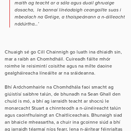
maith ag teacht ar a sála agus duail ghruaige
dosacha, le bannaí línéadaigh ceangailte suas i
mbealach na Gréige, a thaispeánann a n-áilleacht
nádúrtha…’
Chuaigh sé go Cill Chainnigh go luath ina dhiaidh sin,
mar a raibh an Chomhdháil. Cuireadh fáilte mhór
roimhe le reisimintí coisithe agus na mílte daoine
gealgháireacha líneáilte ar na sráideanna.
Bhí Ardchomhairle na Chomhdhála faoi smacht ag
giúistísí saibhre talún, de bhunadh na Sean Ghall den
chuid is mó, a bhí ag iarraidh teacht ar shocrú le
monarcacht Stuart a chinnteodh a n-úinéireacht talún
agus caoinfhulaingt an Chaitliceachais. Bhunaigh siad
an bhaicle mheasartha, a chuir ina gcoinne siúd a bhí
ag iarraidh téarmaí níos fearr, lena n-áirítear féinrialtas