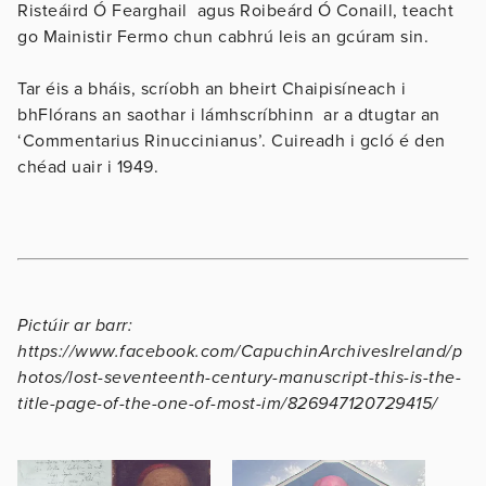
Risteáird Ó Fearghail agus Roibeárd Ó Conaill, teacht
go Mainistir Fermo chun cabhrú leis an gcúram sin.
Tar éis a bháis, scríobh an bheirt Chaipisíneach i
bhFlórans an saothar i lámhscríbhinn ar a dtugtar an
‘Commentarius Rinuccinianus’. Cuireadh i gcló é den
chéad uair i 1949.
Pictúir ar barr:
https://www.facebook.com/CapuchinArchivesIreland/p
hotos/lost-seventeenth-century-manuscript-this-is-the-
title-page-of-the-one-of-most-im/826947120729415/