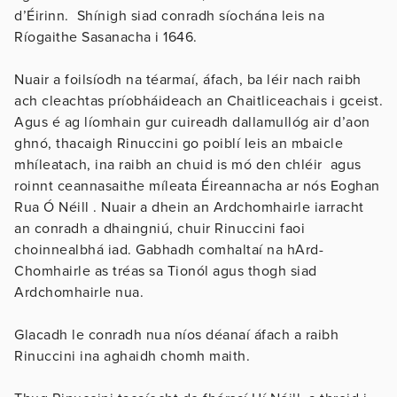
d’Éirinn. Shínigh siad conradh síochána leis na
Ríogaithe Sasanacha i 1646.
Nuair a foilsíodh na téarmaí, áfach, ba léir nach raibh
ach cleachtas príobháideach an Chaitliceachais i gceist.
Agus é ag líomhain gur cuireadh dallamullóg air d’aon
ghnó, thacaigh Rinuccini go poiblí leis an mbaicle
mhíleatach, ina raibh an chuid is mó den chléir agus
roinnt ceannasaithe míleata Éireannacha ar nós Eoghan
Rua Ó Néill . Nuair a dhein an Ardchomhairle iarracht
an conradh a dhaingniú, chuir Rinuccini faoi
choinnealbhá iad. Gabhadh comhaltaí na hArd-
Chomhairle as tréas sa Tionól agus thogh siad
Ardchomhairle nua.
Glacadh le conradh nua níos déanaí áfach a raibh
Rinuccini ina aghaidh chomh maith.