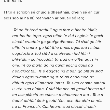
tAifreann.
I litir a scríobh sé chuig a dheartháir, dhein sé an cur
síos seo ar na hÉireannaigh ar bhuail sé leo;
‘Tá na fir breá dathúil agus thar a bheith láidir,
reathaithe tapa, agus réidh le dul i ngleic le gach
cineál cruatain go gealgháireach. Tá siad go léir
oilte in armra, go háirithe anois agus iad i mbun
cogaíochta. Iad siúd a chuireann iad féin i
bhfeidhm go hacadúil, tá siad an-oilte, agus in
oiriúint go maith do na gairmeacha agus na
heolaíochtaí. Is é éagasc na mban go bhfuil siad
álainn agus cuanna agus tá an chaoimhe de
dhlúth agus d’inneach iontu
.
Tá siad chomh umhal
is atá siad álainn. Cuid lárnach dá gcuid béasa ná
an tsimplíocht as cuimse a bhaineann leo.. Tá a n-
éadaí difriúil ónár gcuid féin, ach ábhairín ar nós
na bhFrancach. Caitheann siad clócaí chomh