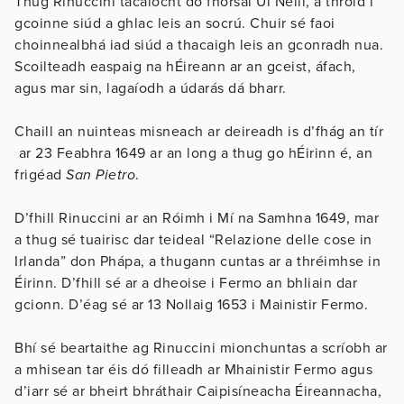
Thug Rinuccini tacaíocht do fhórsaí Uí Néill, a throid i
gcoinne siúd a ghlac leis an socrú. Chuir sé faoi
choinnealbhá iad siúd a thacaigh leis an gconradh nua.
Scoilteadh easpaig na hÉireann ar an gceist, áfach,
agus mar sin, lagaíodh a údarás dá bharr.
Chaill an nuinteas misneach ar deireadh is d’fhág an tír
ar 23 Feabhra 1649 ar an long a thug go hÉirinn é, an
frigéad
San Pietro
.
D’fhill Rinuccini ar an Róimh i Mí na Samhna 1649, mar
a thug sé tuairisc dar teideal “Relazione delle cose in
Irlanda” don Phápa, a thugann cuntas ar a thréimhse in
Éirinn. D’fhill sé ar a dheoise i Fermo an bhliain dar
gcionn. D’éag sé ar 13 Nollaig 1653 i Mainistir Fermo.
Bhí sé beartaithe ag Rinuccini mionchuntas a scríobh ar
a mhisean tar éis dó filleadh ar Mhainistir Fermo agus
d’iarr sé ar bheirt bhráthair Caipisíneacha Éireannacha,